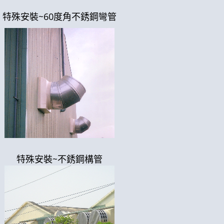
特殊安裝~60度角不銹鋼彎管
特殊安裝~不銹鋼構管