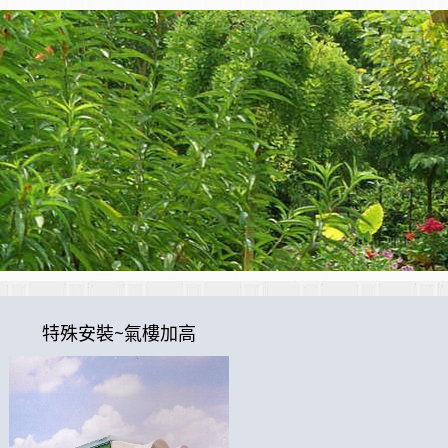
特殊安裝~氣樓加高