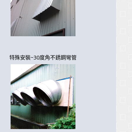
特殊安裝~30度角不銹鋼彎管