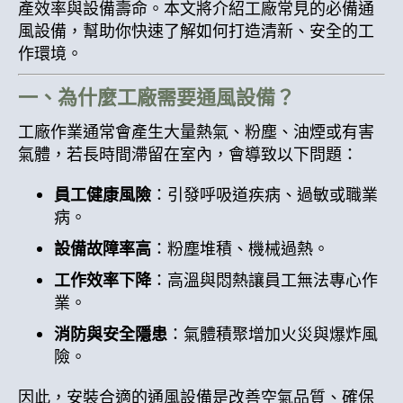
產效率與設備壽命。本文將介紹工廠常見的必備通
風設備，幫助你快速了解如何打造清新、安全的工
作環境。
一、為什麼工廠需要通風設備？
工廠作業通常會產生大量熱氣、粉塵、油煙或有害
氣體，若長時間滯留在室內，會導致以下問題：
員工健康風險
：引發呼吸道疾病、過敏或職業
病。
設備故障率高
：粉塵堆積、機械過熱。
工作效率下降
：高溫與悶熱讓員工無法專心作
業。
消防與安全隱患
：氣體積聚增加火災與爆炸風
險。
因此，安裝合適的通風設備是改善空氣品質、確保