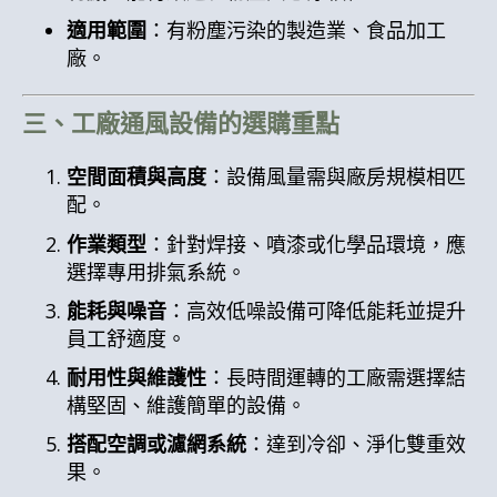
適用範圍
：有粉塵污染的製造業、食品加工
廠。
三、工廠通風設備的選購重點
空間面積與高度
：設備風量需與廠房規模相匹
配。
作業類型
：針對焊接、噴漆或化學品環境，應
選擇專用排氣系統。
能耗與噪音
：高效低噪設備可降低能耗並提升
員工舒適度。
耐用性與維護性
：長時間運轉的工廠需選擇結
構堅固、維護簡單的設備。
搭配空調或濾網系統
：達到冷卻、淨化雙重效
果。