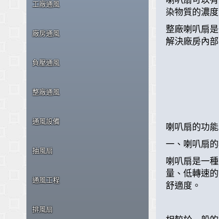
工廠通風
染物質的濃度
整廠喇叭扇是
廠房通風
解決廠房內部
負壓通風
整廠通風
通風設備
喇叭扇的功能
一、喇叭扇的
抽風扇
喇叭扇是一種
量、低轉速的
通風工程
舒適度。
排風扇