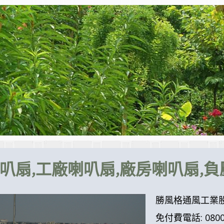
叭扇,工廠喇叭扇,廠房喇叭扇,
勝風格通風工業股
免付費電話: 0800-