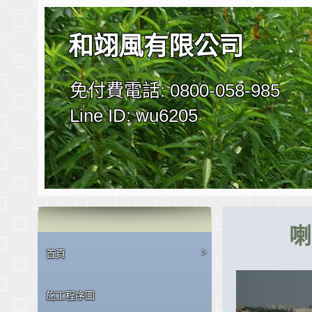
和翊風有限公司
免付費電話: 0800-058-985
Line ID: wu6205
喇
>
首頁
施工程序圖