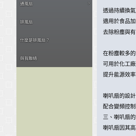
>
通風扇
透過持續換氣
適用於食品加
排風扇
去除粉塵與有
什麼是排風扇？
在粉塵較多的
與我聯絡
可用於化工廠
提升能源效率
喇叭扇的設計
配合變頻控制
三、喇叭扇的
喇叭扇因其高