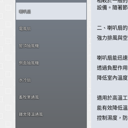
相較於一般的
設備。隨著節
喇叭扇
二、喇叭扇的
電風扇
強力排風與空
屋頂抽風機
喇叭扇能迅速
側面抽風機
透過負壓作用
降低室內溫度
水冷扇
適用於高溫工
畜牧業通風
能有效降低溫
雞舍降溫通風
控制濕度，防