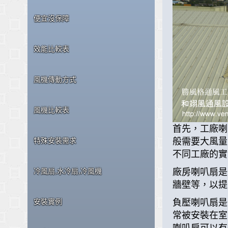
便宜沒保障
效能比較表
風機傳動方式
風機比較表
首先，工廠喇
般需要大風量
特殊安裝需求
不同工廠的實
廠房喇叭扇是
冷風扇,水冷扇,冷風機
牆壁等，以提
負壓喇叭扇是
安裝實例
常被安裝在室
喇叭扇可以有